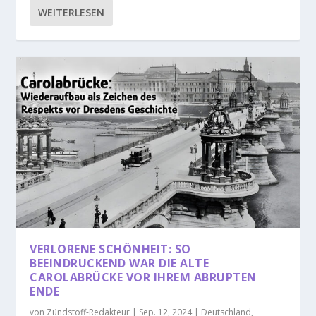
WEITERLESEN
VERLORENE SCHÖNHEIT: SO
BEEINDRUCKEND WAR DIE ALTE
CAROLABRÜCKE VOR IHREM ABRUPTEN
ENDE
von
Zündstoff-Redakteur
|
Sep. 12, 2024
|
Deutschland
,