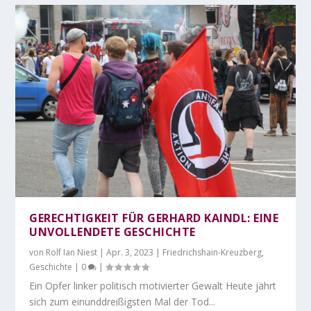
GERECHTIGKEIT FÜR GERHARD KAINDL: EINE
UNVOLLENDETE GESCHICHTE
von
Rolf Ian Niest
|
Apr. 3, 2023
|
Friedrichshain-Kreuzberg
,
Geschichte
|
0
|
Ein Opfer linker politisch motivierter Gewalt Heute jährt
sich zum einunddreißigsten Mal der Tod...