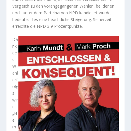
Vergleich zu den vorangegangenen Wahlen, bei denen
noch unter dem Parteinamen NPD kandidiert wurde,
bedeutet dies eine beachtliche Steigerung. Seinerzeit
erreichte die NPD 3,9 Prozentpunkte.
Da
nk
de
s
W
ahl
erf
olg
s
wir
d
„H
ei
m