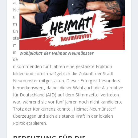
at
Ne
u
m
ün
ste
r“
in
Wahlplakat der Heimat Neumünster
de
n kommenden fünf Jahren eine gestärkte Fraktion
bilden und somit maßgeblich die Zukunft der Stadt
Neumünster mitgestalten. Dieser Erfolg ist besonders
bemerkenswert, da bei dieser Wahl auch die Alternative
für Deutschland (AfD) auf dem Stimmzettel vertreten
war, während sie vor fünf Jahren noch nicht kandidierte.
Trotz der Konkurrenz konnte „Heimat Neumünster“
überzeugen und sich als starke Kraft in der lokalen
Politik etablieren.
BEDEUTUNG FÜR DIE