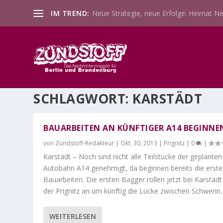
IM TREND:
Neue Strategie, neue Erfolge: Heimat Ne
SCHLAGWORT:
KARSTÄDT
BAUARBEITEN AN KÜNFTIGER A14 BEGINNE
von
Zündstoff-Redakteur
|
Okt. 30, 2013
|
Prignitz
|
0
|
Karstädt – Noch sind nicht alle Teilstücke der geplanten
Autobahn A14 genehmigt, da beginnen bereits die erst
Bauarbeiten. Die ersten Bagger rollen jetzt bei Karstädt
der Prignitz an um künftig die Lücke zwischen Schwerin..
WEITERLESEN