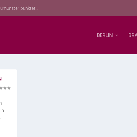
umünster punktet...
BERLIN
BR
N
en
 in
.