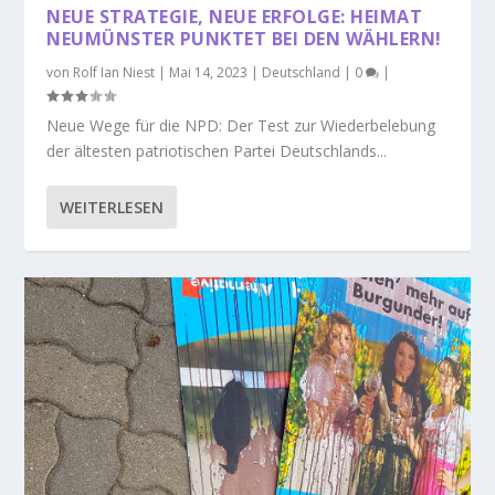
NEUE STRATEGIE, NEUE ERFOLGE: HEIMAT
NEUMÜNSTER PUNKTET BEI DEN WÄHLERN!
von
Rolf Ian Niest
|
Mai 14, 2023
|
Deutschland
|
0
|
Neue Wege für die NPD: Der Test zur Wiederbelebung
der ältesten patriotischen Partei Deutschlands...
WEITERLESEN