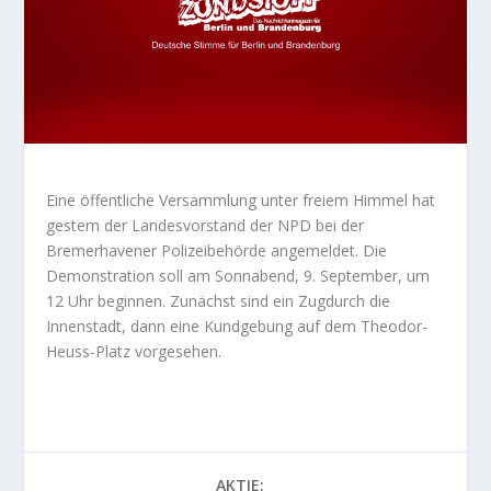
Eine öffentliche Versammlung unter freiem Himmel hat
gestern der Landesvorstand der NPD bei der
Bremerhavener Polizeibehörde angemeldet. Die
Demonstration soll am Sonnabend, 9. September, um
12 Uhr beginnen. Zunächst sind ein Zugdurch die
Innenstadt, dann eine Kundgebung auf dem Theodor-
Heuss-Platz vorgesehen.
AKTIE: