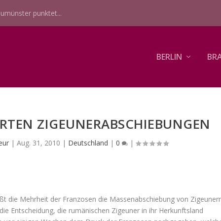
umünster punktet...
BERLIN
BR
RTEN ZIGEUNERABSCHIEBUNGEN
eur
|
Aug. 31, 2010
|
Deutschland
|
0
|
üßt die Mehrheit der Franzosen die Massenabschiebung von Zigeunern
e Entscheidung, die rumänischen Zigeuner in ihr Herkunftsland