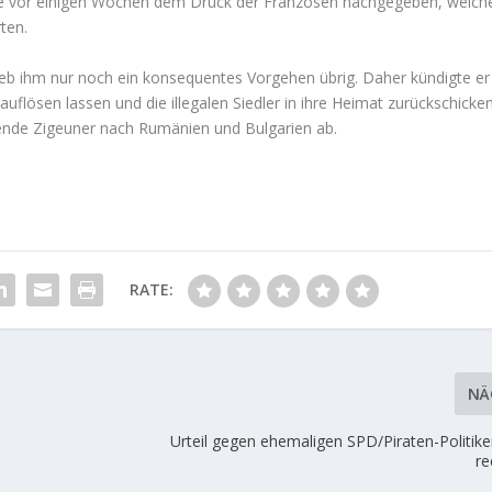
tte vor einigen Wochen dem Druck der Franzosen nachgegeben, welch
ten.
ieb ihm nur noch ein konsequentes Vorgehen übrig. Daher kündigte er
 auflösen lassen und die illegalen Siedler in ihre Heimat zurückschicke
sende Zigeuner nach Rumänien und Bulgarien ab.
RATE:
NÄ
Urteil gegen ehemaligen SPD/Piraten-Politike
re