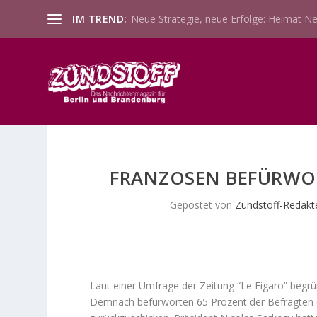
IM TREND:
Neue Strategie, neue Erfolge: Heimat Ne
FRANZOSEN BEFÜRWO
Gepostet von
Zündstoff-Redakt
Laut einer Umfrage der Zeitung “Le Figaro” begr
Demnach befürworten 65 Prozent der Befragten di