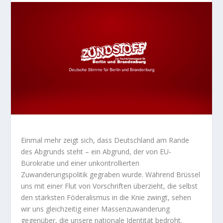
Einmal mehr zeigt sich, dass Deutschland am Rande
des Abgrunds steht – ein Abgrund, der von EU-
Bürokratie und einer unkontrollierten
Zuwanderungspolitik gegraben wurde. Während Brüssel
uns mit einer Flut von Vorschriften überzieht, die selbst
den stärksten Föderalismus in die Knie zwingt, sehen
wir uns gleichzeitig einer Massenzuwanderung
gegenüber, die unsere nationale Identität bedroht.