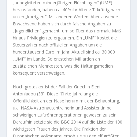
„unbegleiteten minderjährigen Flüchtlingen“ (UMF)
herausfanden, haben ca. 40% ihr Alter z.T. kräftig nach
unten „korrigiert“. Mit anderen Worten: Abertausende
Erwachsene haben sich durch falsche Angaben zu
„Jugendlichen“ gemacht, um so über das normale Maß
hinaus Privilegien zu ergaunern. Ein „UMF“ kostet die
Steuerzahler nach offiziellen Angaben um die
hunderttausend Euro im Jahr. Aktuell sind ca. 30.000
„UMF“ im Lande. So entstehen Milliarden an
zusätzlichen Mehrkosten, was die Haltungsmedien
konsequent verschweigen.
Noch grotesker ist der Fall der Griechin Eleni
Antoniadou (33). Diese führte jahrelang die
Öffentlichkeit an der Nase herum mit der Behauptung,
u.a. NASA-Astronautentrainerin und Assistentin bei
schwierigen Luftröhrenoperationen gewesen zu sein.
Daraufhin setzte sie die BBC 2014 auf die Liste der 100
wichtigsten Frauen des Jahres. Die Fraktion der
Europäischen Volkspartei erhob sie zu den elf größten