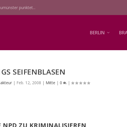
umünster punktet...
BERLIN
BR
GS SEIFENBLASEN
akteur
|
Feb. 12, 2008
|
Mitte
|
0
|
E NPD ZU KRIMINALISIEREN