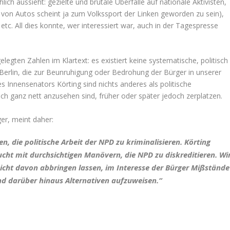
lich aussieht: gezielte und brutale Überfälle auf nationale Aktivisten,
on Autos scheint ja zum Volkssport der Linken geworden zu sein),
etc. All dies konnte, wer interessiert war, auch in der Tagespresse
egten Zahlen im Klartext: es existiert keine systematische, politisch
n Berlin, die zur Beunruhigung oder Bedrohung der Bürger in unserer
 Innensenators Körting sind nichts anderes als politische
ich ganz nett anzusehen sind, früher oder später jedoch zerplatzen.
er, meint daher:
n, die politische Arbeit der NPD zu kriminalisieren. Körting
ucht mit durchsichtigen Manövern, die NPD zu diskreditieren. Wi
cht davon abbringen lassen, im Interesse der Bürger Mißstände
nd darüber hinaus Alternativen aufzuweisen.“