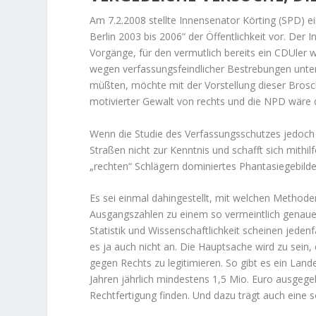
Am 7.2.2008 stellte Innensenator Körting (SPD) e
Berlin 2003 bis 2006“ der Öffentlichkeit vor. Der
Vorgänge, für den vermutlich bereits ein CDUler 
wegen verfassungsfeindlicher Bestrebungen unt
müßten, möchte mit der Vorstellung dieser Brosch
motivierter Gewalt von rechts und die NPD wäre d
Wenn die Studie des Verfassungsschutzes jedoch e
Straßen nicht zur Kenntnis und schafft sich mith
„rechten“ Schlägern dominiertes Phantasiegebilde
Es sei einmal dahingestellt, mit welchen Methoden
Ausgangszahlen zu einem so vermeintlich genaue
Statistik und Wissenschaftlichkeit scheinen jeden
es ja auch nicht an. Die Hauptsache wird zu sein
gegen Rechts zu legitimieren. So gibt es ein La
Jahren jährlich mindestens 1,5 Mio. Euro ausgeg
Rechtfertigung finden. Und dazu trägt auch eine s