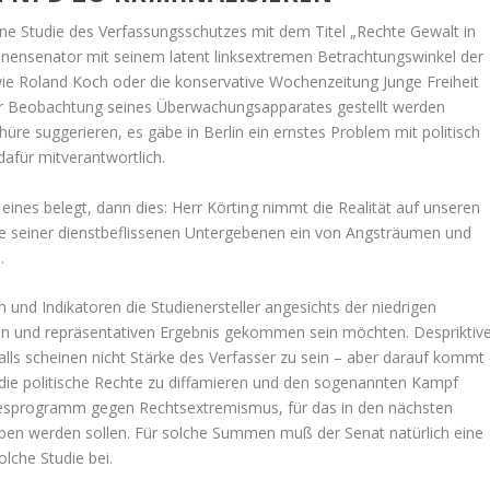
ine Studie des Verfassungsschutzes mit dem Titel „Rechte Gewalt in
 Innensenator mit seinem latent linksextremen Betrachtungswinkel der
wie Roland Koch oder die konservative Wochenzeitung Junge Freiheit
er Beobachtung seines Überwachungsapparates gestellt werden
üre suggerieren, es gäbe in Berlin ein ernstes Problem mit politisch
afür mitverantwortlich.
ines belegt, dann dies: Herr Körting nimmt die Realität auf unseren
ilfe seiner dienstbeflissenen Untergebenen ein von Angsträumen und
.
 und Indikatoren die Studienersteller angesichts der niedrigen
n und repräsentativen Ergebnis gekommen sein möchten. Despriktiv
falls scheinen nicht Stärke des Verfasser zu sein – aber darauf kommt
, die politische Rechte zu diffamieren und den sogenannten Kampf
ndesprogramm gegen Rechtsextremismus, für das in den nächsten
eben werden sollen. Für solche Summen muß der Senat natürlich eine
olche Studie bei.