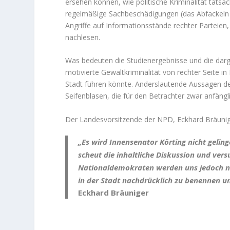
ersehen können, wie politische Kriminalität tatsäch
regelmäßige Sachbeschädigungen (das Abfackeln v
Angriffe auf Informationsstände rechter Parteien, 
nachlesen.
Was bedeuten die Studienergebnisse und die dargel
motivierte Gewaltkriminalität von rechter Seite i
Stadt führen könnte. Anderslautende Aussagen des
Seifenblasen, die für den Betrachter zwar anfängl
Der Landesvorsitzende der NPD, Eckhard Bräunig
„Es wird Innensenator Körting nicht gelinge
scheut die inhaltliche Diskussion und vers
Nationaldemokraten werden uns jedoch ni
in der Stadt nachdrücklich zu benennen u
Eckhard Bräuniger