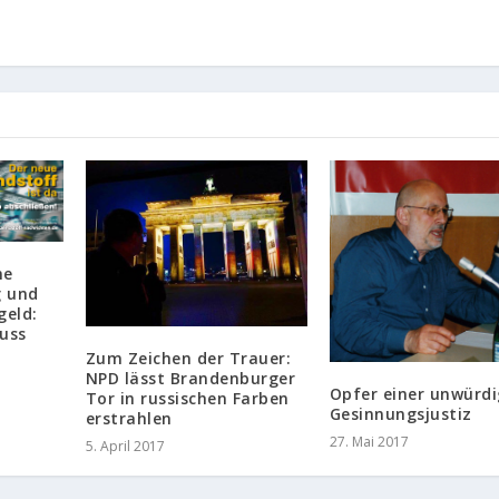
ne
g und
geld:
uss
Zum Zeichen der Trauer:
NPD lässt Brandenburger
Opfer einer unwürd
Tor in russischen Farben
Gesinnungsjustiz
erstrahlen
27. Mai 2017
5. April 2017