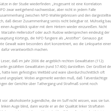
Sätze in der Studie wiederfinden: „Insgesamt ist eine Korrelation
PD zwar weitgehend nachweisbar, aber nicht in jedem Falle
in Zusammenhang zwischen NPD-Wahlergebnissen und den dargestellte
ich, daß dieser Zusammenhang seriös nicht belegbar ist. Mühselig bau
einen Augenblick später mit dem Hintern wieder einzureißen. Nicht
rg, Marzahn-Hellersdorf oder auch Rudow widersprechen eindeutig der
auptung Körtings, die NPD fungiere als „Anstifter“. Genauso gut
hte Gewalt wäre besonders dort konzentriert, wo die Linkspartei eine
t dafür verantwortlich machen.
r Leser, daß im Jahr 2006 die angeblich rechten Gewalttaten (112)
 Berlin gezählten Gewalttaten (rund 57.400) darstellten. Der Großteil de
, hätte kein gefestigtes Weltbild und wäre überdurchschnittlich oft
an und ungeplant. Wobei angemerkt werden muß, daß Tatverdächtige
dungen der Gerichte über Tathergang und Strafmaß somit noch
t vor: alkoholisierte Jugendliche, die im Suff nicht wissen, was sie tun.
linken Auge blind, dann würde er an der Qualität linker Straftaten