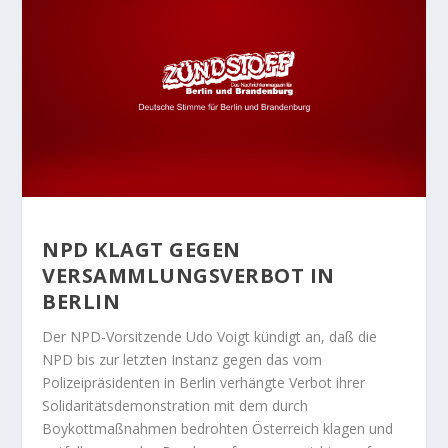
NPD KLAGT GEGEN
VERSAMMLUNGSVERBOT IN
BERLIN
Der NPD-Vorsitzende Udo Voigt kündigt an, daß die
NPD bis zur letzten Instanz gegen das vom
Polizeipräsidenten in Berlin verhängte Verbot ihrer
Solidaritätsdemonstration mit dem durch
Boykottmaßnahmen bedrohten Österreich klagen und