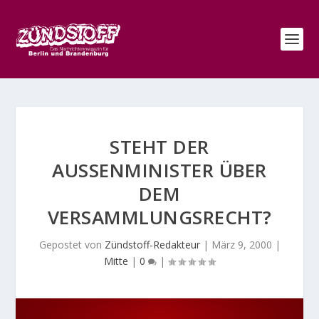
STEHT DER
AUSSENMINISTER ÜBER D
EM V
ERSAMMLUNGSRECHT?
Gepostet von
Zündstoff-Redakteur
|
März 9, 2000
|
Mitte
|
0
|