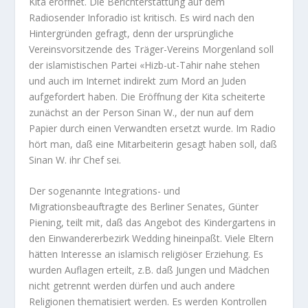
Kita eröffnet. Die Berichterstattung auf dem
Radiosender Inforadio ist kritisch. Es wird nach den
Hintergründen gefragt, denn der ursprüngliche
Vereinsvorsitzende des Träger-Vereins Morgenland soll
der islamistischen Partei «Hizb-ut-Tahir nahe stehen
und auch im Internet indirekt zum Mord an Juden
aufgefordert haben. Die Eröffnung der Kita scheiterte
zunächst an der Person Sinan W., der nun auf dem
Papier durch einen Verwandten ersetzt wurde. Im Radio
hört man, daß eine Mitarbeiterin gesagt haben soll, daß
Sinan W. ihr Chef sei.
Der sogenannte Integrations- und
Migrationsbeauftragte des Berliner Senates, Günter
Piening, teilt mit, daß das Angebot des Kindergartens in
den Einwandererbezirk Wedding hineinpaßt. Viele Eltern
hätten Interesse an islamisch religiöser Erziehung. Es
wurden Auflagen erteilt, z.B. daß Jungen und Mädchen
nicht getrennt werden dürfen und auch andere
Religionen thematisiert werden. Es werden Kontrollen