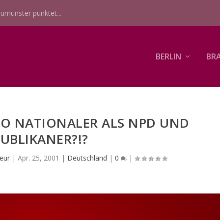
umünster punktet...
BERLIN
BR
CO NATIONALER ALS NPD UND
UBLIKANER?!?
eur
|
Apr. 25, 2001
|
Deutschland
|
0
|