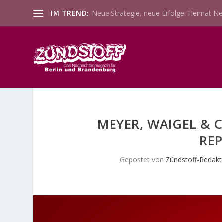
IM TREND:
Neue Strategie, neue Erfolge: Heimat Ne
MEYER, WAIGEL & 
REP
Gepostet von
Zündstoff-Redakt