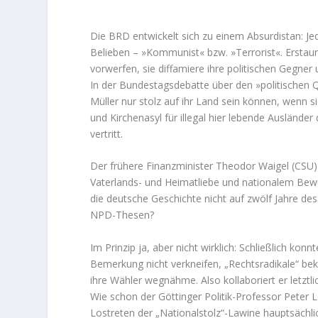
Die BRD entwickelt sich zu einem Absurdistan: Jed
Belieben – »Kommunist« bzw. »Terrorist«. Erstaunli
vorwerfen, sie diffamiere ihre politischen Gegner
In der Bundestagsdebatte über den »politischen Q
Müller nur stolz auf ihr Land sein können, wenn
und Kirchenasyl für illegal hier lebende Ausländer
vertritt.
Der frühere Finanzminister Theodor Waigel (CSU
Vaterlands- und Heimatliebe und nationalem Bewu
die deutsche Geschichte nicht auf zwölf Jahre des
NPD-Thesen?
Im Prinzip ja, aber nicht wirklich: Schließlich ko
Bemerkung nicht verkneifen, „Rechtsradikale“ 
ihre Wähler wegnähme. Also kollaboriert er letztlic
Wie schon der Göttinger Politik-Professor Peter Lö
Lostreten der „Nationalstolz“-Lawine hauptsächli