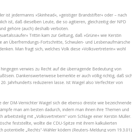
er ist jedermanns »Skinhead«, »geistiger Brandstifter« oder – nach
ch ist, daß dieselben Leute, die so agitieren, gleichzeitig der NPD
 und gehöre (auch) deshalb verboten.
uartalssäufer« Trittin kam zur Geltung, daß »Grüne« wie Kerstin
 sie an Überfremdungs-Fortschritte, Schwulen- und Lesbenaufmärsche
 denken. Man fragt sich, welches Volk diese »Volksvertreterin« wohl
) hingegen verwies zu Recht auf die überragende Bedeutung von
ßtsein. Dankenswerterweise bemerkte er auch völlig richtig, daß sic
 20. Jahrhunderts reduzieren lasse. Ist Waigel also Verfechter von
nnte der DM-Vernichter Waigel sich die ebenso dreiste wie bezeichnende
bekämpfe man am besten dadurch, indem man ihnen ihre Themen und
h arbeitsteilig mit „Volksvertretern“ vom Schlage einer Kerstin Müller.
sche feststellte, wollte die CDU-Spitze mit ihrem kalkulierten
ch potentielle „Rechts“-Wähler ködern (Reuters-Meldung vom 19.3.01)