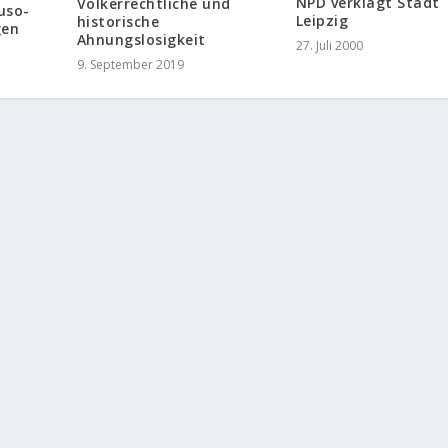
NPD verklagt Stadt
Völkerrechtliche und
uso-
Leipzig
historische
gen
Ahnungslosigkeit
27. Juli 2000
9. September 2019