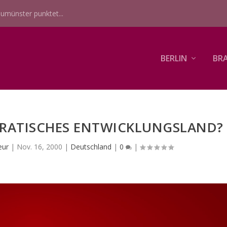
umünster punktet...
BERLIN
BR
OKRATISCHES ENTWICKLUNGSLAND?
eur
|
Nov. 16, 2000
|
Deutschland
|
0
|