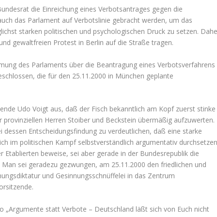
ndesrat die Einreichung eines Verbotsantrages gegen die
auch das Parlament auf Verbotslinie gebracht werden, um das
ichst starken politischen und psychologischen Druck zu setzen. Dahe
nd gewaltfreien Protest in Berlin auf die Straße tragen.
mung des Parlaments über die Beantragung eines Verbotsverfahrens
beschlossen, die für den 25.11.2000 in München geplante
ende Udo Voigt aus, daß der Fisch bekanntlich am Kopf zuerst stinke
ehr provinziellen Herren Stoiber und Beckstein übermäßig aufzuwerten.
 dessen Entscheidungsfindung zu verdeutlichen, daß eine starke
ich im politischen Kampf selbstverständlich argumentativ durchsetze
 Etablierten beweise, sei aber gerade in der Bundesrepublik die
t. Man sei geradezu gezwungen, am 25.11.2000 den friedlichen und
nungsdiktatur und Gesinnungsschnüffelei in das Zentrum
orsitzende.
 „Argumente statt Verbote – Deutschland läßt sich von Euch nicht