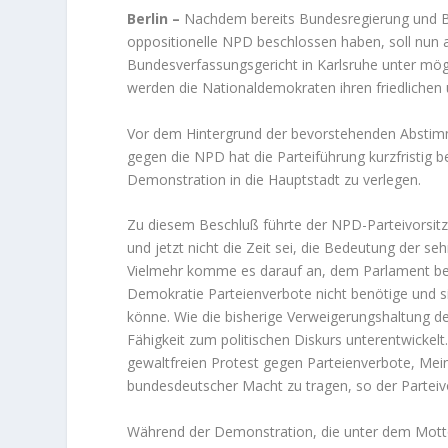
Berlin –
Nachdem bereits Bundesregierung und Bu
oppositionelle NPD beschlossen haben, soll nun 
Bundesverfassungsgericht in Karlsruhe unter mögl
werden die Nationaldemokraten ihren friedlichen u
Vor dem Hintergrund der bevorstehenden Abstim
gegen die NPD hat die Parteiführung kurzfristig 
Demonstration in die Hauptstadt zu verlegen.
Zu diesem Beschluß führte der NPD-Parteivorsitz
und jetzt nicht die Zeit sei, die Bedeutung der s
Vielmehr komme es darauf an, dem Parlament bei
Demokratie Parteienverbote nicht benötige und s
könne. Wie die bisherige Verweigerungshaltung der
Fähigkeit zum politischen Diskurs unterentwickel
gewaltfreien Protest gegen Parteienverbote, Mei
bundesdeutscher Macht zu tragen, so der Parteiv
Während der Demonstration, die unter dem Motto