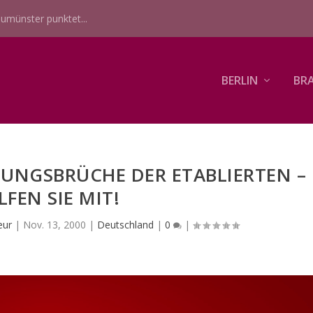
umünster punktet...
BERLIN
BR
UNGSBRÜCHE DER ETABLIERTEN –
LFEN SIE MIT!
eur
|
Nov. 13, 2000
|
Deutschland
|
0
|