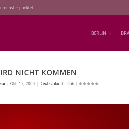
umünster punktet...
BERLIN
BR
IRD NICHT KOMMEN
eur
|
Okt. 17, 2000
|
Deutschland
|
0
|