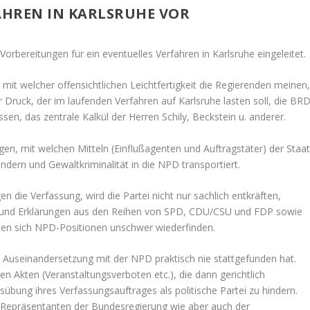
FAHREN IN KARLSRUHE VOR
orbereitungen für ein eventuelles Verfahren in Karlsruhe eingeleitet.
mit welcher offensichtlichen Leichtfertigkeit die Regierenden meinen
der Druck, der im laufenden Verfahren auf Karlsruhe lasten soll, die BRD
sen, das zentrale Kalkül der Herren Schily, Beckstein u. anderer.
gen, mit welchen Mitteln (Einflußagenten und Auftragstäter) der Staa
andern und Gewaltkriminalität in die NPD transportiert.
 die Verfassung, wird die Partei nicht nur sachlich entkräften,
n und Erklärungen aus den Reihen von SPD, CDU/CSU und FDP sowie
enen sich NPD-Positionen unschwer wiederfinden.
e Auseinandersetzung mit der NPD praktisch nie stattgefunden hat.
n Akten (Veranstaltungsverboten etc.), die dann gerichtlich
bung ihres Verfassungsauftrages als politische Partei zu hindern.
 Repräsentanten der Bundesregierung wie aber auch der