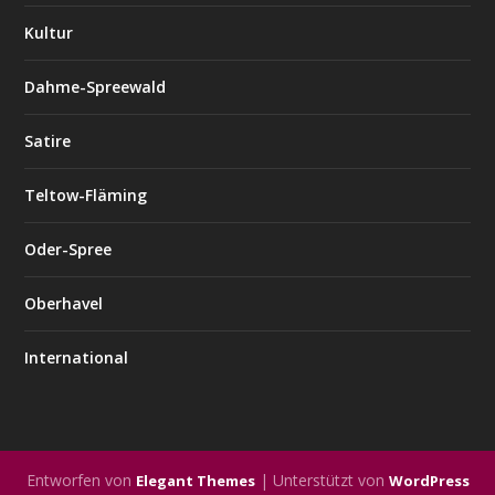
Kultur
Dahme-Spreewald
Satire
Teltow-Fläming
Oder-Spree
Oberhavel
International
Entworfen von
| Unterstützt von
Elegant Themes
WordPress