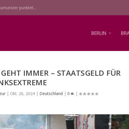
umünster punktet...
BERLIN
BR
 GEHT IMMER – STAATSGELD FÜR
INKSEXTREME
eur
|
Okt. 26, 2024
|
Deutschland
|
0
|