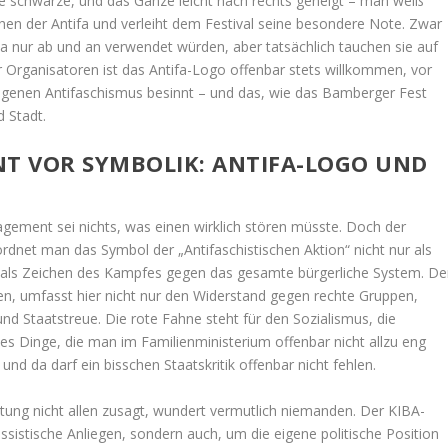
ne schwarze, und das Ganze leicht nach rechts geneigt – man weiß
chen der Antifa und verleiht dem Festival seine besondere Note. Zwar
a nur ab und an verwendet würden, aber tatsächlich tauchen sie auf
r Organisatoren ist das Antifa-Logo offenbar stets willkommen, vor
igenen Antifaschismus besinnt – und das, wie das Bamberger Fest
d Stadt.
T VOR SYMBOLIK: ANTIFA-LOGO UND
gement sei nichts, was einen wirklich stören müsste. Doch der
rdnet man das Symbol der „Antifaschistischen Aktion“ nicht nur als
n als Zeichen des Kampfes gegen das gesamte bürgerliche System. De
en, umfasst hier nicht nur den Widerstand gegen rechte Gruppen,
nd Staatstreue. Die rote Fahne steht für den Sozialismus, die
 Dinge, die man im Familienministerium offenbar nicht allzu eng
und da darf ein bisschen Staatskritik offenbar nicht fehlen.
tung nicht allen zusagt, wundert vermutlich niemanden. Der KIBA-
rassistische Anliegen, sondern auch, um die eigene politische Position