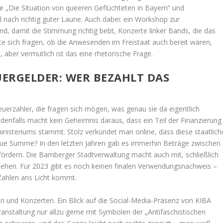
 „Die Situation von queeren Geflüchteten in Bayern“ und
al nach richtig guter Laune. Auch dabei: ein Workshop zur
, damit die Stimmung richtig bebt, Konzerte linker Bands, die das
e sich fragen, ob die Anwesenden im Freistaat auch bereit wären,
, aber vermutlich ist das eine rhetorische Frage.
ERGELDER: WER BEZAHLT DAS
rzahler, die fragen sich mögen, was genau sie da eigentlich
denfalls macht kein Geheimnis daraus, dass ein Teil der Finanzierung
nisteriums stammt. Stolz verkündet man online, dass diese staatlich
aue Summe? In den letzten Jahren gab es immerhin Beträge zwischen
u fördern. Die Bamberger Stadtverwaltung macht auch mit, schließlich
u stehen. Für 2023 gibt es noch keinen finalen Verwendungsnachweis –
Zahlen ans Licht kommt.
n und Konzerten. Ein Blick auf die Social-Media-Präsenz von KIBA
nstaltung nur allzu gerne mit Symbolen der „Antifaschistischen