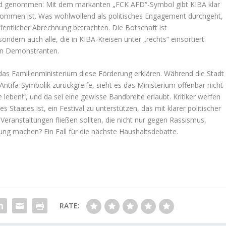
und genommen: Mit dem markanten „FCK AFD“-Symbol gibt KIBA klar
illkommen ist. Was wohlwollend als politisches Engagement durchgeht,
ffentlicher Abrechnung betrachten. Die Botschaft ist
sondern auch alle, die in KIBA-Kreisen unter „rechts“ einsortiert
hen Demonstranten.
 das Familienministerium diese Förderung erklären. Während die Stadt
Antifa-Symbolik zurückgreife, sieht es das Ministerium offenbar nicht
leben!“, und da sei eine gewisse Bandbreite erlaubt. Kritiker werfen
s Staates ist, ein Festival zu unterstützen, das mit klarer politischer
Veranstaltungen fließen sollten, die nicht nur gegen Rassismus,
g machen? Ein Fall für die nächste Haushaltsdebatte.
RATE: