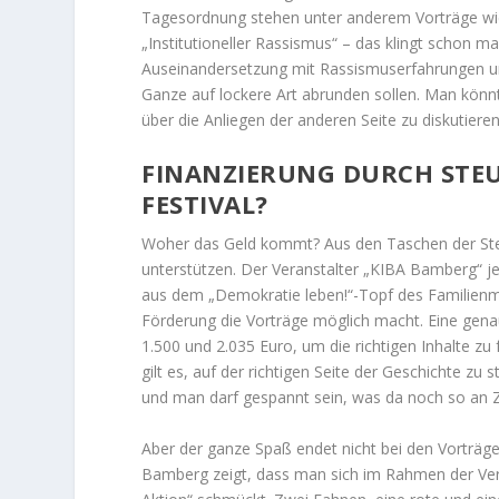
Tagesordnung stehen unter anderem Vorträge wie
„Institutioneller Rassismus“ – das klingt schon m
Auseinandersetzung mit Rassismuserfahrungen und
Ganze auf lockere Art abrunden sollen. Man könnt
über die Anliegen der anderen Seite zu diskutieren
FINANZIERUNG DURCH STEU
FESTIVAL?
Woher das Geld kommt? Aus den Taschen der Steue
unterstützen. Der Veranstalter „KIBA Bamberg“ je
aus dem „Demokratie leben!“-Topf des Familienmi
Förderung die Vorträge möglich macht. Eine gen
1.500 und 2.035 Euro, um die richtigen Inhalte z
gilt es, auf der richtigen Seite der Geschichte z
und man darf gespannt sein, was da noch so an 
Aber der ganze Spaß endet nicht bei den Vorträge
Bamberg zeigt, dass man sich im Rahmen der Vera