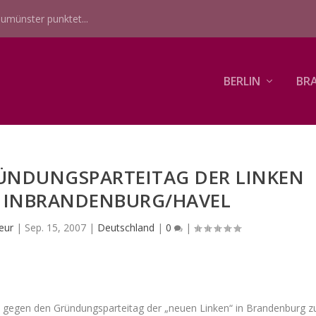
umünster punktet...
BERLIN
BR
NDUNGSPARTEITAG DER LINKEN
7 INBRANDENBURG/HAVEL
eur
|
Sep. 15, 2007
|
Deutschland
|
0
|
gegen den Gründungsparteitag der „neuen Linken“ in Brandenburg z