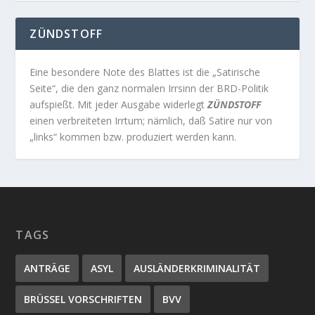
ZÜNDSTOFF
Eine besondere Note des Blattes ist die „Satirische
Seite“, die den ganz normalen Irrsinn der BRD-Politik
aufspießt. Mit jeder Ausgabe widerlegt
ZÜNDSTOFF
einen verbreiteten Irrtum; nämlich, daß Satire nur von
„links“ kommen bzw. produziert werden kann.
TAGS
ANTRÄGE
ASYL
AUSLÄNDERKRIMINALITÄT
BRÜSSEL VORSCHRIFTEN
BVV