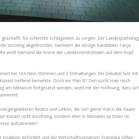
geschafft, für schlechte Schlagzeilen zu sorgen. Der Landesparteitag
urde vorzeitig abgebrochen, nachdem die einzige Kandidatin Tanja
wollte wohl niemand die Krone der Landesvorsitzenden auf dem Kopf
mmen bei 104 Nein-Stimmen und 2 Enthaltungen. Ein Debakel fast mit
Künast treffend bemerkte. Doch ein Plan B? Den sucht man noch
tag am Mittwoch fortgesetzt werden, wohl mit der Hoffnung, dass sic
g annimmt.
ologiegeleiteten Realos und Linken, die sich gerne mal in die Haare
t Künast nicht kurzfristig, sondern eher in Monaten zu lösen ist.
fnisse aufsammeln?
t-Koalition gefordert und der Wirtschaftssenatorin Franziska Giffey