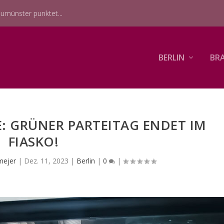
umünster punktet...
BERLIN
BR
: GRÜNER PARTEITAG ENDET IM
FIASKO!
mejer
|
Dez. 11, 2023
|
Berlin
|
0
|