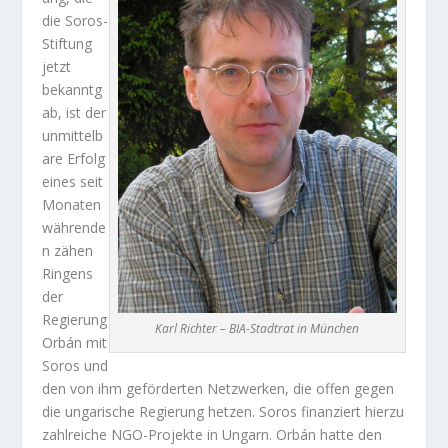
die Soros-
Stiftung
jetzt
bekanntg
ab, ist der
unmittelb
are Erfolg
eines
seit
Monaten
währende
n zähen
Ringens
der
Regierung
Karl Richter – BIA-Stadtrat in München
Orbán mit
Soros und
den von ihm geförderten Netzwerken, die offen gegen
die ungarische Regierung hetzen. Soros finanziert hierzu
zahlreiche NGO-Projekte in Ungarn. Orbán hatte den