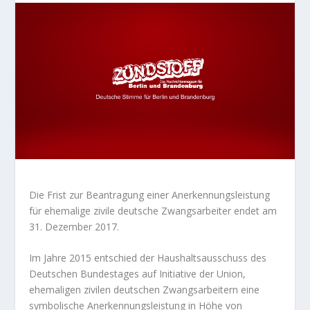
Die Frist zur Beantragung einer Anerkennungsleistung
für ehemalige zivile deutsche Zwangsarbeiter endet am
31. Dezember 2017.
Im Jahre 2015 entschied der Haushaltsausschuss des
Deutschen Bundestages auf Initiative der Union,
ehemaligen zivilen deutschen Zwangsarbeitern eine
symbolische Anerkennungsleistung in Höhe von