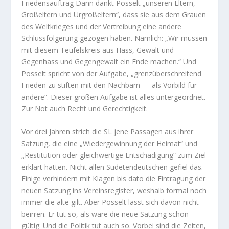
Friedensauftrag Dann dankt Posselt „unseren Eltern,
Großeltern und Urgroßeltern“, dass sie aus dem Grauen
des Weltkrieges und der Vertreibung eine andere
Schlussfolgerung gezogen haben. Nämlich: „Wir müssen
mit diesem Teufelskreis aus Hass, Gewalt und
Gegenhass und Gegengewalt ein Ende machen.“ Und
Posselt spricht von der Aufgabe, „grenzüberschreitend
Frieden zu stiften mit den Nachbarn — als Vorbild für
andere“. Dieser großen Aufgabe ist alles untergeordnet.
Zur Not auch Recht und Gerechtigkeit.
Vor drei Jahren strich die SL jene Passagen aus ihrer
Satzung, die eine „Wiedergewinnung der Heimat“ und
„Restitution oder gleichwertige Entschädigung“ zum Ziel
erklärt hatten. Nicht allen Sudetendeutschen gefiel das.
Einige verhindern mit Klagen bis dato die Eintragung der
neuen Satzung ins Vereinsregister, weshalb formal noch
immer die alte gilt. Aber Posselt lässt sich davon nicht
beirren. Er tut so, als wäre die neue Satzung schon
gültig. Und die Politik tut auch so. Vorbei sind die Zeiten,