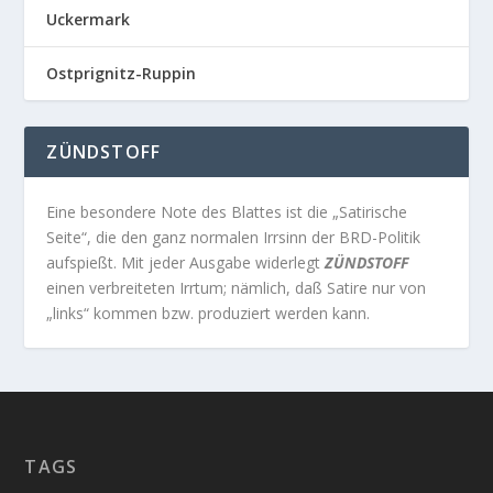
Uckermark
Ostprignitz-Ruppin
ZÜNDSTOFF
Eine besondere Note des Blattes ist die „Satirische
Seite“, die den ganz normalen Irrsinn der BRD-Politik
aufspießt. Mit jeder Ausgabe widerlegt
ZÜNDSTOFF
einen verbreiteten Irrtum; nämlich, daß Satire nur von
„links“ kommen bzw. produziert werden kann.
TAGS