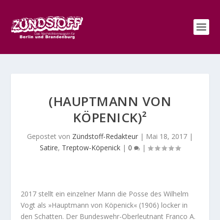
(HAUPTMANN VON
KÖPENICK)²
Gepostet von
Zündstoff-Redakteur
|
Mai 18, 2017
|
Satire
,
Treptow-Köpenick
|
0
|
2017 stellt ein einzelner Mann die Posse des Wilhelm
Vogt als »Hauptmann von Köpenick« (1906) locker in
den Schatten. Der Bundeswehr-Oberleutnant Franco A.