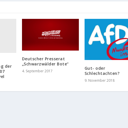
Deutscher Presserat
„Schwarzwälder Bote“
g der
Gut- oder
007
4. September 2017
Schlechtachten?
el
9. November 2018