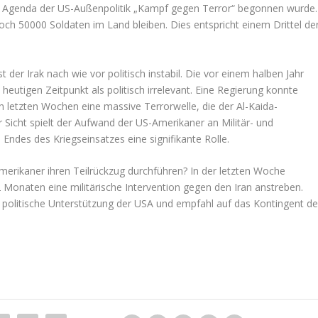
der Agenda der US-Außenpolitik „Kampf gegen Terror“ begonnen wurde.
ch 50000 Soldaten im Land bleiben. Dies entspricht einem Drittel de
der Irak nach wie vor politisch instabil. Die vor einem halben Jahr
eutigen Zeitpunkt als politisch irrelevant. Eine Regierung konnte
en letzten Wochen eine massive Terrorwelle, die der Al-Kaida-
r Sicht spielt der Aufwand der US-Amerikaner an Militär- und
ndes des Kriegseinsatzes eine signifikante Rolle.
Amerikaner ihren Teilrückzug durchführen? In der letzten Woche
12 Monaten eine militärische Intervention gegen den Iran anstreben.
 politische Unterstützung der USA und empfahl auf das Kontingent de