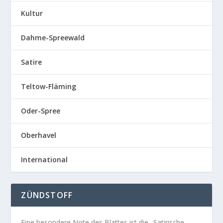
Kultur
Dahme-Spreewald
Satire
Teltow-Fläming
Oder-Spree
Oberhavel
International
ZÜNDSTOFF
Eine besondere Note des Blattes ist die „Satirische