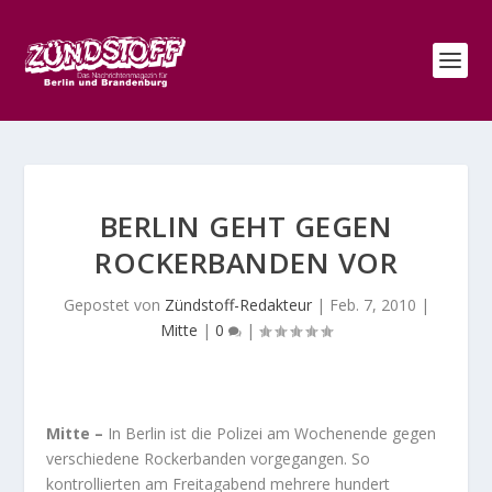
BERLIN GEHT GEGEN
ROCKERBANDEN VOR
Gepostet von
Zündstoff-Redakteur
|
Feb. 7, 2010
|
Mitte
|
0
|
Mitte –
In Berlin ist die Polizei am Wochenende gegen
verschiedene Rockerbanden vorgegangen. So
kontrollierten
am Freitagabend mehrere hundert