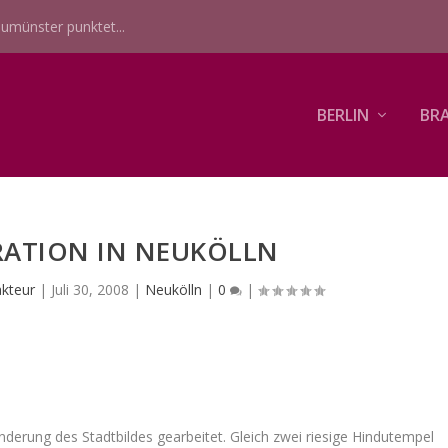
umünster punktet...
BERLIN
BR
ATION IN NEUKÖLLN
akteur
|
Juli 30, 2008
|
Neukölln
|
0
|
nderung des Stadtbildes gearbeitet. Gleich zwei riesige Hindutempel