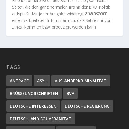
Eine besondere Note des Blattes ist die „Satirische
Seite“, die den ganz normalen Irrsinn der BRD-Politik
aufspießt. Mit jeder Ausgabe widerlegt
ZÜNDSTOFF
einen verbreiteten Irrtum; nämlich, daß Satire nur von
„links“ kommen bzw. produziert werden kann.
TAGS
ANTRÄGE
ASYL
AUSLÄNDERKRIMINALITÄT
BRÜSSEL VORSCHRIFTEN
BVV
DEUTSCHE INTERESSEN
DEUTSCHE REGIERUNG
DEUTSCHLAND SOUVERÄNITÄT