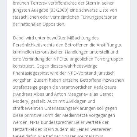
braunen Terrors« veröffentlichte der Stern in seiner
jüngsten Ausgabe (33/2000) eine schwarze Liste von
tatsächlichen oder vermeintlichen Führungspersonen
der nationalen Opposition.
Dabei wird unter bewußter Mißachtung des
Persönlichkeitsrechts den Betroffenen die Anstiftung zu
kriminellen terroristischen Handlungen unterstellt und
eine Verbindung der NPD zu angeblichen Terrorgruppen
konstruiert. Gegen dieses wahrheitswidrige
Phantasiegespinst wird der NPD-Vorstand juristisch
vorgehen. Zudem haben einzelne Betroffene inzwischen
Strafanzeige gegen die verantwortlichen Redakteure
(»Andreas Albes und Anton Maegerle« alias Gernot
Modery) gestellt. Auch mit Zivilklagen und
strafbewehrten Unterlassungserklärungen soll gegen
diese primitive Form der Medienhetze vorgegangen
werden. NPD-Bundessprecher Beier wertete den
Hetzartikel des Stern zudem als »einen weitereren
Beleg dafür, wie tief der Gossen-Journalismus