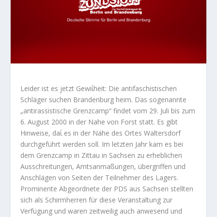
Leider ist es jetzt Gewiίheit: Die antifaschistischen
Schläger suchen Brandenburg heim. Das sogenannte
„antirassistische Grenzcamp“ findet vom 29. Juli bis zum
6. August 2000 in der Nahe von Forst statt. Es gibt
Hinweise, daί es in der Nähe des Ortes Waltersdorf
durchgeführt werden soll. Im letzten Jahr kam es bei
dem Grenzcamp in Zittau in Sachsen zu erheblichen
Ausschreitungen, Amtsanmaßungen, übergriffen und
Anschlägen von Seiten der Teilnehmer des Lagers.
Prominente Abgeordnete der PDS aus Sachsen stellten
sich als Schirmherren für diese Veranstaltung zur
Verfügung und waren zeitweilig auch anwesend und