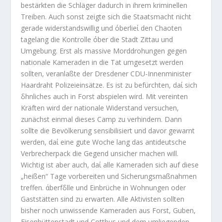
bestärkten die Schläger dadurch in ihrem kriminellen
Treiben. Auch sonst zeigte sich die Staatsmacht nicht
gerade widerstandswillig und όberlieί den Chaoten
tagelang die Kontrolle όber die Stadt Zittau und
Umgebung. Erst als massive Morddrohungen gegen
nationale Kameraden in die Tat umgesetzt werden
sollten, veranlaßte der Dresdener CDU-Innenminister
Haardraht Polizeieinsätze. Es ist zu befürchten, daί sich
δhnliches auch in Forst abspielen wird. Mit vereinten
Kräften wird der nationale Widerstand versuchen,
zunächst einmal dieses Camp zu verhindern. Dann
sollte die Bevölkerung sensibilisiert und davor gewarnt
werden, daί eine gute Woche lang das antideutsche
Verbrecherpack die Gegend unsicher machen will.
Wichtig ist aber auch, daί alle Kameraden sich auf diese
„heißen“ Tage vorbereiten und Sicherungsmaßnahmen
treffen. άberfδlle und Einbrüche in Wohnungen oder
Gaststätten sind zu erwarten. Alle Aktivisten sollten
bisher noch unwissende Kameraden aus Forst, Guben,
Eisenhüttenstadt und Cottbus und dem umliegenden