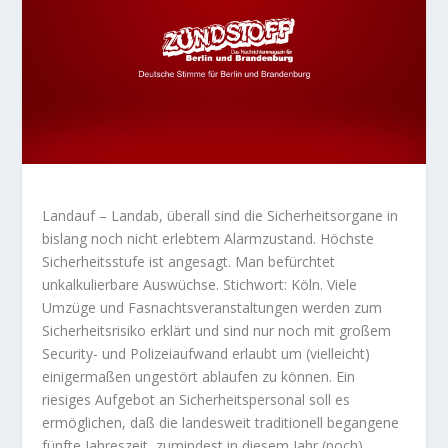
Landauf – Landab, überall sind die Sicherheitsorgane in
bislang noch nicht erlebtem Alarmzustand. Höchste
Sicherheitsstufe ist angesagt. Man befürchtet
unkalkulierbare Auswüchse. Stichwort: Köln. Viele
Umzüge und Fasnachtsveranstaltungen werden zum
Sicherheitsrisiko erklärt und sind nur noch mit großem
Security- und Polizeiaufwand erlaubt um (vielleicht)
einigermaßen ungestört ablaufen zu können. Ein
riesiges Aufgebot an Sicherheitspersonal soll es
ermöglichen, daß die landesweit traditionell begangene
fünfte Jahreszeit, zumindest in diesem Jahr (noch)