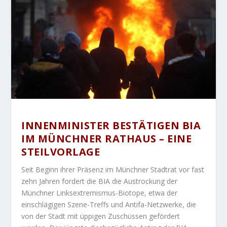
INNENMINISTER BESTÄTIGEN BIA
IM MÜNCHNER RATHAUS – EINE
STEILVORLAGE
Seit Beginn ihrer Präsenz im Münchner Stadtrat vor fast
zehn Jahren fordert die BIA die Austrockung der
Münchner Linksextremismus-Biotope, etwa der
einschlägigen Szene-Treffs und Antifa-Netzwerke, die
von der Stadt mit üppigen Zuschüssen gefördert