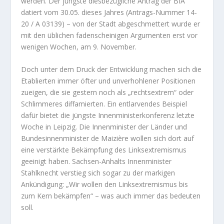
werden. Der jüngste diesbezügliche Antrag der BIA
datiert vom 30.05. dieses Jahres (Antrags-Nummer 14-
20 / A 03139) – von der Stadt abgeschmettert wurde er
mit den üblichen fadenscheinigen Argumenten erst vor
wenigen Wochen, am 9. November.
Doch unter dem Druck der Entwicklung machen sich die
Etablierten immer öfter und unverhohlener Positionen
zueigen, die sie gestern noch als „rechtsextrem“ oder
Schlimmeres diffamierten. Ein entlarvendes Beispiel
dafür bietet die jüngste Innenministerkonferenz letzte
Woche in Leipzig. Die Innenminister der Länder und
Bundesinnenminister de Maizière wollen sich dort auf
eine verstärkte Bekämpfung des Linksextremismus
geeinigt haben. Sachsen-Anhalts Innenminister
Stahlknecht verstieg sich sogar zu der markigen
Ankündigung: „Wir wollen den Linksextremismus bis
zum Kern bekämpfen“ – was auch immer das bedeuten
soll.