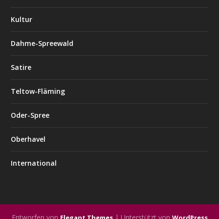
Kultur
Dahme-Spreewald
Satire
Teltow-Fläming
Oder-Spree
Oberhavel
International
Entworfen von
| Unterstützt von
Elegant Themes
WordPress