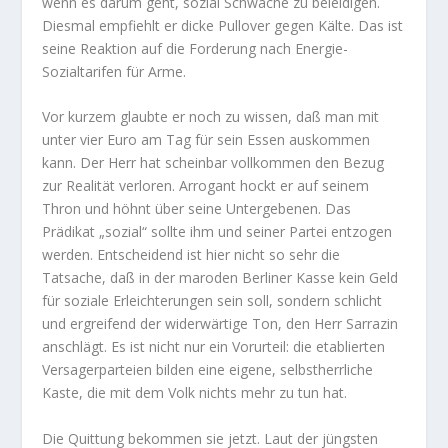
wenn es darum geht, sozial Schwache zu beleidigen.
Diesmal empfiehlt er dicke Pullover gegen Kälte. Das ist
seine Reaktion auf die Forderung nach Energie-
Sozialtarifen für Arme.
Vor kurzem glaubte er noch zu wissen, daß man mit
unter vier Euro am Tag für sein Essen auskommen
kann. Der Herr hat scheinbar vollkommen den Bezug
zur Realität verloren. Arrogant hockt er auf seinem
Thron und höhnt über seine Untergebenen. Das
Prädikat „sozial“ sollte ihm und seiner Partei entzogen
werden. Entscheidend ist hier nicht so sehr die
Tatsache, daß in der maroden Berliner Kasse kein Geld
für soziale Erleichterungen sein soll, sondern schlicht
und ergreifend der widerwärtige Ton, den Herr Sarrazin
anschlägt. Es ist nicht nur ein Vorurteil: die etablierten
Versagerparteien bilden eine eigene, selbstherrliche
Kaste, die mit dem Volk nichts mehr zu tun hat.
Die Quittung bekommen sie jetzt. Laut der jüngsten