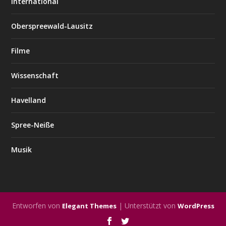
International
Oberspreewald-Lausitz
Filme
Wissenschaft
Havelland
Spree-Neiße
Musik
Entworfen von
| Unterstützt von
Elegant Themes
WordPress