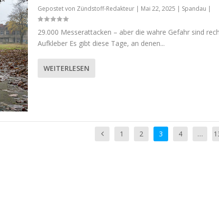
Gepostet von
Zündstoff-Redakteur
|
Mai 22, 2025
|
Spandau
|
29.000 Messerattacken – aber die wahre Gefahr sind rec
Aufkleber Es gibt diese Tage, an denen...
WEITERLESEN
1
2
3
4
…
1