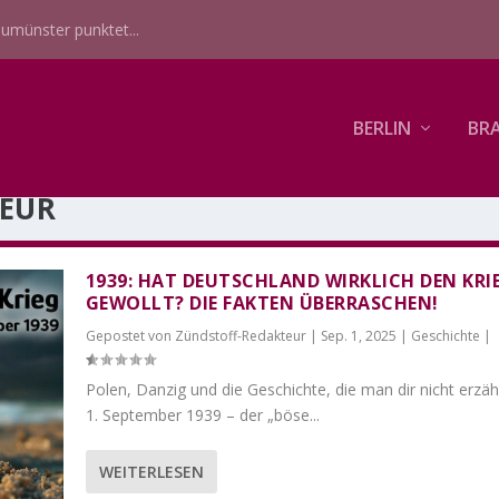
umünster punktet...
BERLIN
BR
EUR
1939: HAT DEUTSCHLAND WIRKLICH DEN KRI
GEWOLLT? DIE FAKTEN ÜBERRASCHEN!
Gepostet von
Zündstoff-Redakteur
|
Sep. 1, 2025
|
Geschichte
|
Polen, Danzig und die Geschichte, die man dir nicht erzäh
1. September 1939 – der „böse...
WEITERLESEN