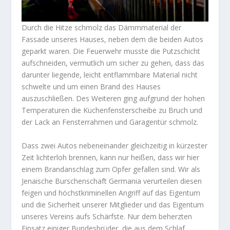
Durch die Hitze schmolz das Dämmmaterial der
Fassade unseres Hauses, neben dem die beiden Autos
geparkt waren. Die Feuerwehr musste die Putzschicht
aufschneiden, vermutlich um sicher zu gehen, dass das
darunter liegende, leicht entflammbare Material nicht
schwelte und um einen Brand des Hauses
auszuschließen. Des Weiteren ging aufgrund der hohen
Temperaturen die Küchenfensterscheibe zu Bruch und
der Lack an Fensterrahmen und Garagentür schmolz.
Dass zwei Autos nebeneinander gleichzeitig in kürzester
Zeit lichterloh brennen, kann nur heißen, dass wir hier
einem Brandanschlag zum Opfer gefallen sind. Wir als
Jenaische Burschenschaft Germania verurteilen diesen
feigen und höchstkriminellen Angriff auf das Eigentum
und die Sicherheit unserer Mitglieder und das Eigentum
unseres Vereins aufs Schärfste. Nur dem beherzten
Einsatz einiger Bundesbrüder, die aus dem Schlaf