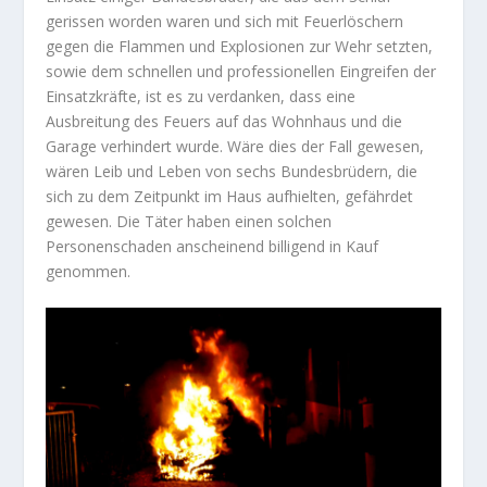
gerissen worden waren und sich mit Feuerlöschern
gegen die Flammen und Explosionen zur Wehr setzten,
sowie dem schnellen und professionellen Eingreifen der
Einsatzkräfte, ist es zu verdanken, dass eine
Ausbreitung des Feuers auf das Wohnhaus und die
Garage verhindert wurde. Wäre dies der Fall gewesen,
wären Leib und Leben von sechs Bundesbrüdern, die
sich zu dem Zeitpunkt im Haus aufhielten, gefährdet
gewesen. Die Täter haben einen solchen
Personenschaden anscheinend billigend in Kauf
genommen.