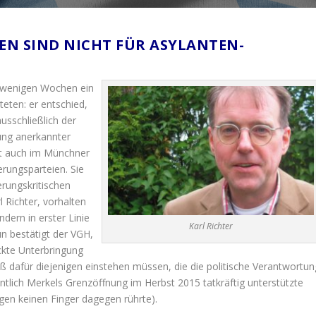
DEN SIND NICHT FÜR ASYLANTEN-
G
r wenigen Wochen ein
teten: er entschied,
sschließlich der
ngung anerkannter
ist auch im Münchner
rungsparteien. Sie
rungskritischen
 Richter, vorhalten
dern in erster Linie
Karl Richter
un bestätigt der VGH,
ckte Unterbringung
afür diejenigen einstehen müssen, die die politische Verantwortun
ntlich Merkels Grenzöffnung im Herbst 2015 tatkräftig unterstützte
en keinen Finger dagegen rührte).