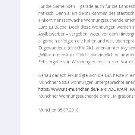
Für die Gemeinden – gerade auch für die Landesh
mit sich. Denn allein die im Rahmen des städti
einkommensschwache Wohnungssuchende errichte
Euro zu Buche. Doch diese Wohnungen werden sc
Asylbewerber – vergeben, wozu vor dem Hintergru
allgemein erfolgten die hohen und weit überrep
Zugewanderte (einschließlich anerkannter Asylbewer
„Willkommenskultur“ nicht nur ziemlich belämmer
Fehlvergabe von Wohnungen endlich zum Vorteil 
Genau danach erkundigte sich die BIA heute in ein
Münchner Sozialwohnungen untergebrachte anerka
https://www.ris-muenchen.de/RII/RII/DOK/ANTR
Münchner Wohnungssuchende ohne „Migrationshi
München 05.07.2018