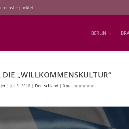
umünster punktet...
BERLIN
BR
R DIE „WILLKOMMENSKULTUR“
jer
|
Juli 5, 2018
|
Deutschland
|
0
|