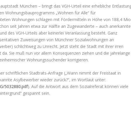
auptstadt München – bringt das VGH-Urteil eine erhebliche Entlastun
schen Wohnungsbauprogramms „Wohnen für Alle“ für
ten Wohnungen schlagen mit Fördermitteln in Höhe von 188,4 Mio
hon seit Jahren etwa zur Hälfte an Zugewanderte – auch anerkannte
nd des VGH-Urteils aber keinerlei Veranlassung besteht. Ganz
räsentativen Zuweisungen von Münchner Sozialwohnungen an
ber) schlichtweg zu Unrecht. Jetzt steht die Stadt mit ihrer irren
t da. Sie muß nun vor allem Konsequenzen ziehen und die jahrelange
einheimischer Wohnungssuchender korrigieren.
er schriftlichen Stadtrats-Anfrage („Wann nimmt der Freistaat in
nnte Asylbewerber wieder zurück?“, im Wortlaut unter:
AG/5032880.pdf
). Auf die Antwort aus dem Sozialreferat können viele
ntergrund“ gespannt sein.