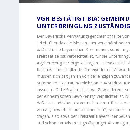
VGH BESTÄTIGT BIA: GEMEIN
UNTERBRINGUNG ZUSTÄNDI
Der Bayerische Verwaltungsgerichtshof fällte vo
Urteil, über das die Medien eher verschämt berich
daß nicht die bayerischen Kommunen, sondern „au
Freistaat selbst verpflichtet ist, für die Unterbri
Asylberechtigter Sorge zu tragen“. Dieses Urteil 
Rathaus eine schallende Ohrfeige für die Zuwande
müssen sich seit Jahren von der einzigen zuwande
Stimme im Stadtrat, nämlich von BIA-Stadtrat Karl
lassen, daß die Stadt nicht etwa Zuwanderern, son
der einheimischen Bevölkerung verpflichtet ist. N
daß die Landeshauptstadt nicht einmal für die na
von Asylbewerbern aufkommen muß, sondern daß d
tragen, also etwa der Freistaat Bayern (der bekan
und schon damals trotz großspuriger Ankündigung