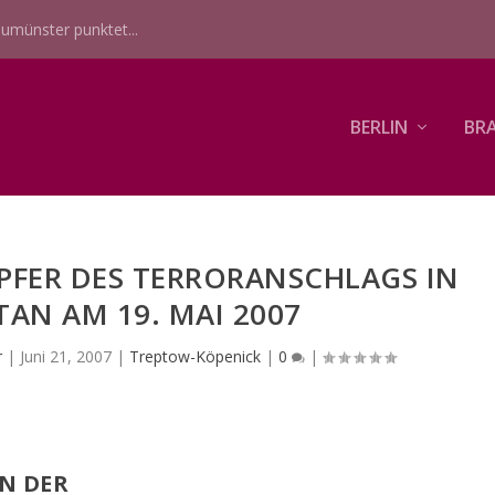
umünster punktet...
BERLIN
BR
PFER DES TERRORANSCHLAGS IN
AN AM 19. MAI 2007
r
|
Juni 21, 2007
|
Treptow-Köpenick
|
0
|
N DER