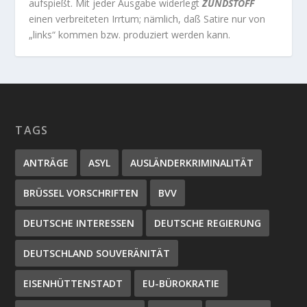
aufspießt. Mit jeder Ausgabe widerlegt
ZÜNDSTOFF
einen verbreiteten Irrtum; nämlich, daß Satire nur von
„links“ kommen bzw. produziert werden kann.
TAGS
ANTRÄGE
ASYL
AUSLÄNDERKRIMINALITÄT
BRÜSSEL VORSCHRIFTEN
BVV
DEUTSCHE INTERESSEN
DEUTSCHE REGIERUNG
DEUTSCHLAND SOUVERÄNITÄT
EISENHÜTTENSTADT
EU-BÜROKRATIE