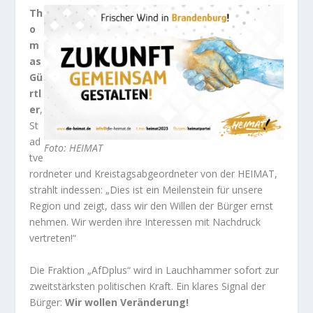
Th
o
m
as
Gü
rtl
er
,
St
ad
Foto: HEIMAT
tve
rordneter und Kreistagsabgeordneter von der HEIMAT,
strahlt indessen: „Dies ist ein Meilenstein für unsere
Region und zeigt, dass wir den Willen der Bürger ernst
nehmen. Wir werden ihre Interessen mit Nachdruck
vertreten!“
Die Fraktion „AfDplus“ wird in Lauchhammer sofort zur
zweitstärksten politischen Kraft. Ein klares Signal der
Bürger:
Wir wollen Veränderung!